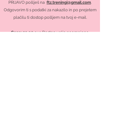
PRIJAVO pošlješ na
ftz.treningi@gmail.com
.
Odgovorim ti s podatki za nakazilo in po prejetem
plačilu ti dostop pošljem na tvoj e-mail.
Cena:
39,90 eur. Dostop velja neomejeno.
PAKET
vsebuje 12 online treningov, ki si jih lahko
ogledaš kjerkoli in kadarkoli.
Zraven dobiš še
GRATIS
fit brošurico na več kot 20
straneh.
Treningi so v celoti vodeni, dodana je tudi
glasba in odštevalnik časa.
Treningi so
različni
: FTŽ KLASIK 45min, FTŽ
UTEŽKE 45min, FTŽ INTENZIVNI 30 min, FTŽ
sproščanje 30 min, FTŽ trebuh in
noge/zadnjica 15 min.
PRIMER TRENINGA